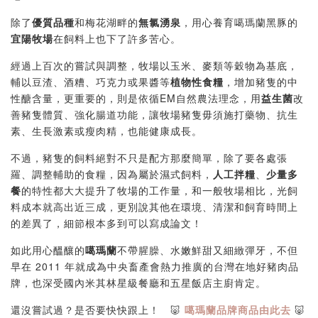
除了
優質品種
和梅花湖畔的
無氯湧泉
，用心養育噶瑪蘭黑豚的
宜陽牧場
在飼料上也下了許多苦心。
經過上百次的嘗試與調整，牧場以玉米、麥類等穀物為基底，
輔以豆渣、酒糟、巧克力或果醬等
植物性食糧
，增加豬隻的中
性醣含量，更重要的，則是依循EM自然農法理念，用
益生菌
改
善豬隻體質、強化腸道功能，讓牧場豬隻毋須施打藥物、抗生
素、生長激素或瘦肉精，也能健康成長。
不過，豬隻的飼料絕對不只是配方那麼簡單，除了要各處張
羅、調整輔助的食糧，因為屬於濕式飼料，
人工拌糧
、
少量多
餐
的特性都大大提升了牧場的工作量，和一般牧場相比，光飼
料成本就高出近三成，更別說其他在環境、清潔和飼育時間上
的差異了，細節根本多到可以寫成論文！
如此用心醞釀的
噶瑪蘭
不帶腥臊、水嫩鮮甜又細緻彈牙，不但
早在 2011 年就成為中央畜產會熱力推廣的台灣在地好豬肉品
牌，也深受國內米其林星級餐廳和五星飯店主廚肯定。
還沒嘗試過？是否要快快跟上！ 🐷
噶瑪蘭品牌商品由此去
🐷