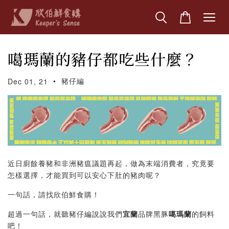
噶瑪蘭的豬仔都吃些什麼？
•
豬仔編
Dec 01, 21
近日廚餘養豬和非洲豬瘟議題再起，做為末端消費者，究竟要
怎樣選擇，才能買到可以安心下肚的豬肉呢？
一句話，請找欣伯鮮食購！
超過一句話，就聽豬仔編說說我們
宜蘭
品牌黑豚
噶瑪蘭
的飼料
吧！