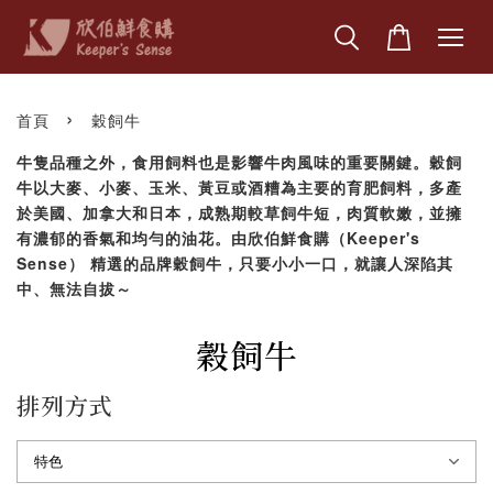
›
首頁
穀飼牛
牛隻品種之外，食用飼料也是影響牛肉風味的重要關鍵。穀飼
牛以大麥、小麥、玉米、黃豆或酒糟為主要的育肥飼料，多產
於美國、加拿大和日本，成熟期較草飼牛短，肉質軟嫩，並擁
有濃郁的香氣和均勻的油花。由欣伯鮮食購（Keeper's
Sense） 精選的品牌穀飼牛，只要小小一口，就讓人深陷其
中、無法自拔～
穀飼牛
排列方式