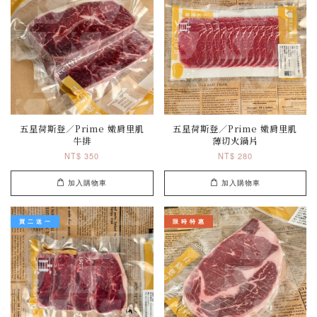
五星荷斯登／Prime 嫩肩里肌
五星荷斯登／Prime 嫩肩里肌
牛排
薄切火鍋片
NT$ 350
NT$ 280
加入購物車
加入購物車
買 二 送 一
限 時 特 惠