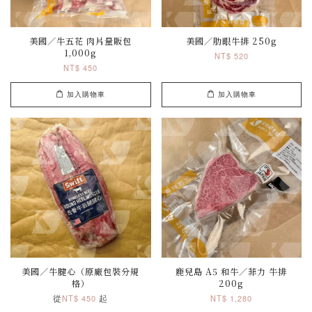
美國／牛五花 肉片量販包
美國／肋眼牛排 250g
1,000g
NT$ 520
NT$ 450
加入購物車
加入購物車
美國／牛腱心（原廠包裝分規
鹿兒島 A5 和牛／菲力 牛排
格）
200g
從
起
NT$ 450
NT$ 1,280