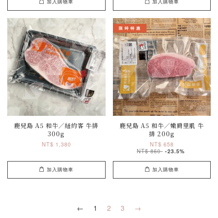
加入購物車
加入購物車
限 時 特 惠
鹿兒島 A5 和牛／紐約客 牛排
鹿兒島 A5 和牛／嫩肩里肌 牛
300g
排 200g
NT$ 1,380
NT$ 658
NT$ 860
-23.5%
加入購物車
加入購物車
←
1
2
3
→