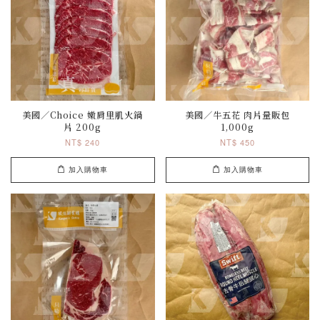
美國／Choice 嫩肩里肌火鍋
美國／牛五花 肉片量販包
片 200g
1,000g
NT$ 240
NT$ 450
加入購物車
加入購物車