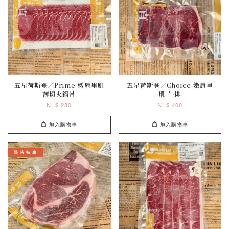
五星荷斯登／Prime 嫩肩里肌
五星荷斯登／Choice 嫩肩里
薄切火鍋片
肌 牛排
NT$ 280
NT$ 400
加入購物車
加入購物車
限 時 特 惠