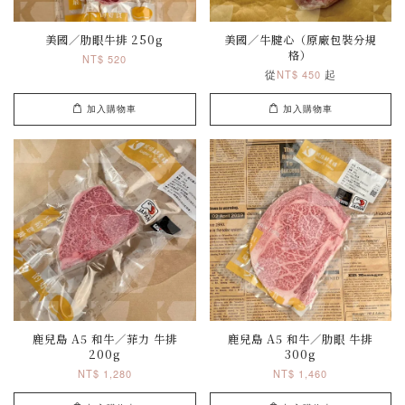
美國／肋眼牛排 250g
美國／牛腱心（原廠包裝分規
格）
NT$ 520
從
起
NT$ 450
加入購物車
加入購物車
鹿兒島 A5 和牛／菲力 牛排
鹿兒島 A5 和牛／肋眼 牛排
200g
300g
NT$ 1,280
NT$ 1,460