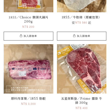
1855／Choice 鵝頸火鍋片
1855／牛肋條（原廠包裝）
200g
從
起
NT$ 580
NT$ 200
加入購物車
加入購物車
原料肉客製／1855 肋眼
五星荷斯登／Prime 霜降 牛
排 300g
NT$ 3,000
NT$ 400