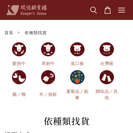
›
首頁
依種類找貨
穀飼牛
草飼牛
進口豬
台灣豬
薯製品／副
調味品／其
雞／鴨
羊／海鮮
餐
他
依種類找貨