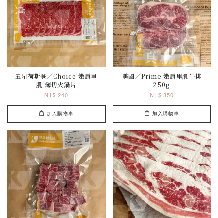
五星荷斯登／Choice 嫩肩里
美國／Prime 嫩肩里肌牛排
肌 薄切火鍋片
250g
NT$ 240
NT$ 350
加入購物車
加入購物車