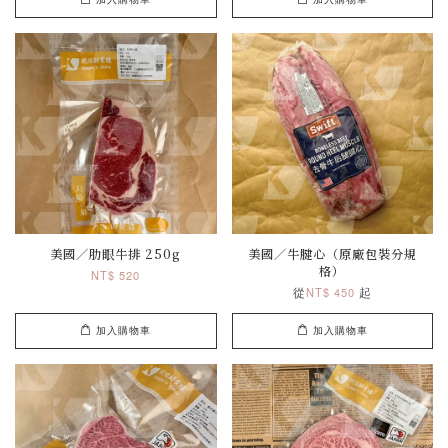
美國／肋眼牛排 250g
美國／牛腱心（原廠包裝分規
格）
NT$ 520
從
起
NT$ 450
加入購物車
加入購物車