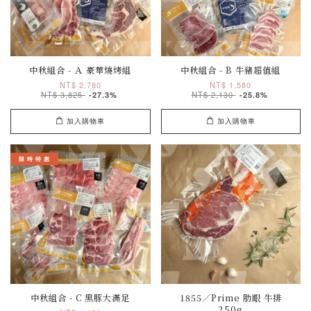
中秋組合 - Ａ 豪華燒烤組
中秋組合 - B 牛豬超值組
NT$ 2,780
NT$ 1,580
NT$ 3,825
NT$ 2,130
-27.3%
-25.8%
加入購物車
加入購物車
限 時 特 惠
中秋組合 - C 黑豚大滿足
1855／Prime 肋眼 牛排
250g