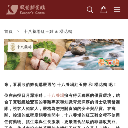
›
首頁
十八養場紅玉雞 & 櫻花鴨
來，看看欣伯鮮食購嚴選的 十八養場紅玉雞 和 櫻花鴨 吧！
位在南投日月潭湖畔，
十八養場
擁有得天獨厚的優質環境，結
合了實戰經驗豐富的養雞專家和知識背景深厚的博士級研發團
隊，視客人如家人，嚴格為您把關食物的安全與品質。在寬
闊、控溫的低密度飼養空間中，十八養場的紅玉雞全程不使用
任何藥物、抗生素與生長激素，更嚴選食品級的非基改黃豆、