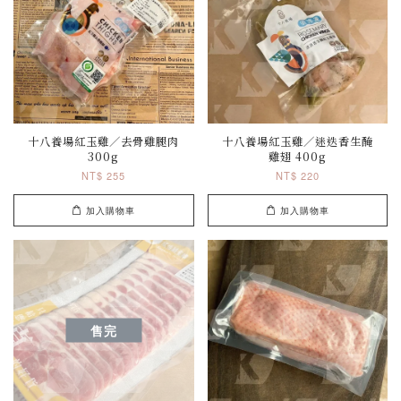
十八養場紅玉雞／去骨雞腿肉
十八養場紅玉雞／迷迭香生醃
300g
雞翅 400g
NT$ 255
NT$ 220
加入購物車
加入購物車
售完