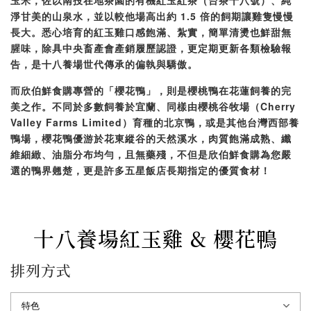
玉米，佐以南投在地茶園的有機紅玉紅茶（台茶十八號）、純
淨甘美的山泉水，並以較他場高出約 1.5 倍的飼期讓雞隻慢慢
長大。悉心培育的紅玉雞口感飽滿、紮實，簡單清燙也鮮甜無
腥味，除具中央畜產會產銷履歷認證，更定期更新各類檢驗報
告，是十八養場世代傳承的偏執與驕傲。
而欣伯鮮食購專營的「櫻花鴨」，則是櫻桃鴨在花蓮飼養的完
美之作。不同於多數飼養於宜蘭、同樣由櫻桃谷牧場（Cherry
Valley Farms Limited）育種的北京鴨，或是其他台灣西部養
鴨場，櫻花鴨優游於花東縱谷的天然溪水，肉質飽滿成熟、纖
維細緻、油脂分布均勻，且無藥殘，不但是欣伯鮮食購為您嚴
選的鴨界翹楚，更是許多五星飯店長期指定的優質食材！
十八養場紅玉雞 & 櫻花鴨
排列方式