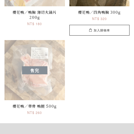
櫻花鴨／鴨胸 薄切火鍋片
櫻花鴨／四角鴨胸 300g
200g
NT$ 320
NT$ 180
加入購物車
售完
櫻花鴨／帶骨 鴨腿 500g
NT$ 260