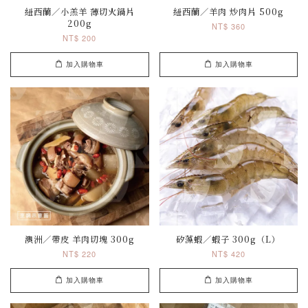
紐西蘭／小羔羊 薄切火鍋片
紐西蘭／羊肉 炒肉片 500g
200g
NT$ 360
NT$ 200
加入購物車
加入購物車
澳洲／帶皮 羊肉切塊 300g
矽藻蝦／蝦子 300g（L）
NT$ 220
NT$ 420
加入購物車
加入購物車