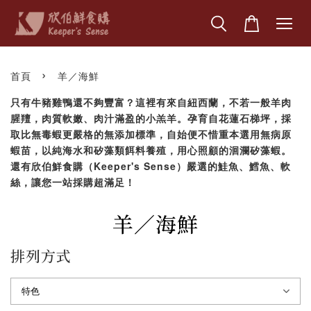
›
首頁
羊／海鮮
只有牛豬雞鴨還不夠豐富？這裡有來自紐西蘭，不若一般羊肉
腥羶，肉質軟嫩、肉汁滿盈的小羔羊。孕育自花蓮石梯坪，採
取比無毒蝦更嚴格的無添加標準，自始便不惜重本選用無病原
蝦苗，以純海水和矽藻類餌料養殖，用心照顧的洄瀾矽藻蝦。
還有欣伯鮮食購（Keeper's Sense）嚴選的鮭魚、鱈魚、軟
絲，讓您一站採購超滿足！
羊／海鮮
排列方式