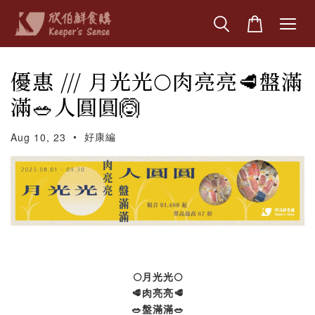
優惠 /// 月光光🌕肉亮亮🥩盤滿
滿🥗人圓圓🙆
•
好康編
Aug 10, 23
🌕月光光🌕
🥩肉亮亮🥩
🥗盤滿滿🥗