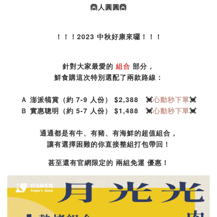
🙆人圓圓🙆
！！！2023 中秋好康來囉！！！
針對大家最愛的
組合
部分，
鮮食購這次特別選配了兩款路線：
Ａ 澎派犒賞（約 7-9 人份） $2,388 💓
心動秒下單
💓
Ｂ 實惠聰明（約 5-7 人份） $1,488 💓
心動秒下單
💓
通通都是有牛、有豬、有海鮮的超值組合，
讓有選擇困難的你直接整組打包帶回！
甚至還有官網限定的 兩組免運 優惠！