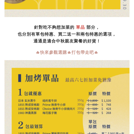
針對吃不夠想加菜的
單品
部分，
也分別有單包特惠、買二送一和兩包特惠的選項，
通通是適合中秋親友聚餐的好貨！
🔥快來參觀選購🔥打包帶走吧🔥