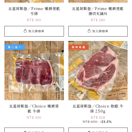
五星荷斯登／Prime 嫩肩里肌
五星荷斯登／Prime 嫩肩里肌
牛排
薄切火鍋片
NT$ 350
NT$ 280
加入購物車
加入購物車
買 二 送 一
限 時 特 惠
五星荷斯登／Choice 嫩肩里
五星荷斯登／Choice 肋眼 牛
肌 牛排
排 250g
NT$ 400
NT$ 528
NT$ 690
-23.5%