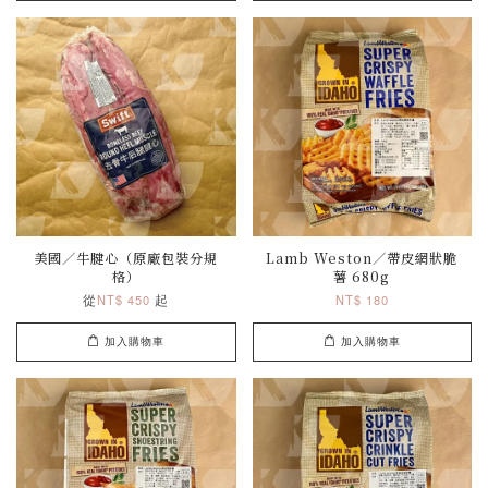
美國／牛腱心（原廠包裝分規
Lamb Weston／帶皮網狀脆
格）
薯 680g
從
起
NT$ 450
NT$ 180
加入購物車
加入購物車