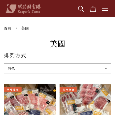
›
首頁
美國
美國
排列方式
限 時 特 惠
限 時 特 惠