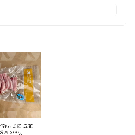
／韓式去皮 五花
烤片 200g