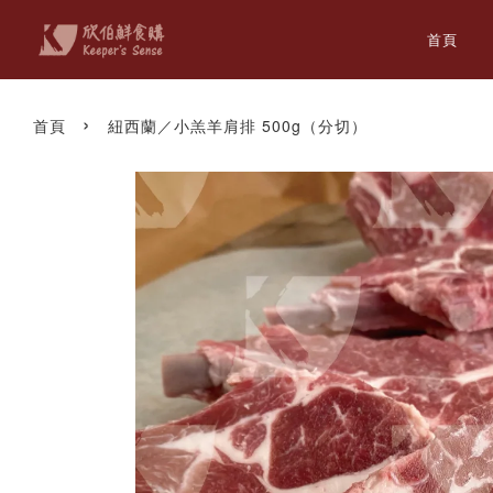
首頁
›
首頁
紐西蘭／小羔羊肩排 500g（分切）