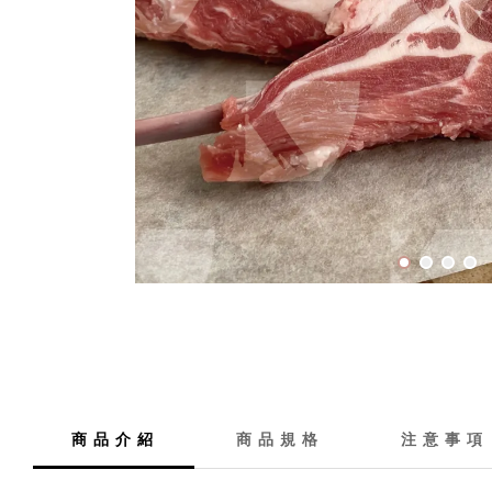
商 品 介 紹
商 品 規 格
注 意 事 項