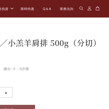
法找貨
限時特惠
Q＆A
業務洽詢
／小羔羊肩排 500g（分切）
總分:
0
-
0
評價
+