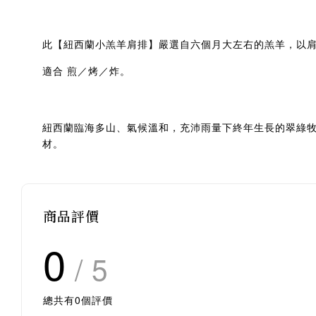
此【紐西蘭小羔羊肩排】嚴選自六個月大左右的羔羊，以肩
適合 煎／烤／炸。
紐西蘭臨海多山、氣候溫和，充沛雨量下終年生長的翠綠
材。
商品評價
0
/ 5
總共有
0
個評價