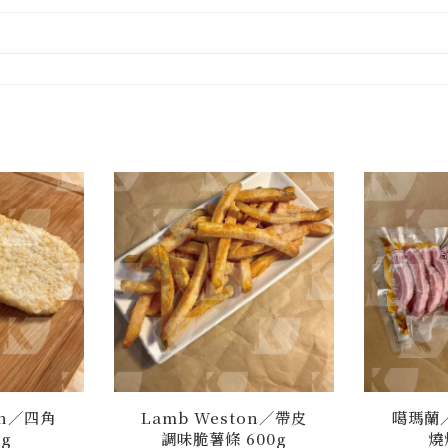
on／四角
Lamb Weston／帶皮
噶瑪蘭
0g
調味脆薯條 600g
燒