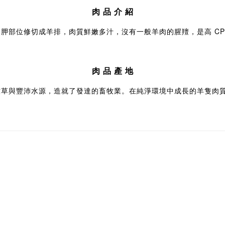
肉 品 介 紹
胛部位修切成羊排，肉質鮮嫩多汁，沒有一般羊肉的腥羶，是高 CP
肉 品 產 地
牧草與豐沛水源，造就了發達的畜牧業。在純淨環境中成長的羊隻肉