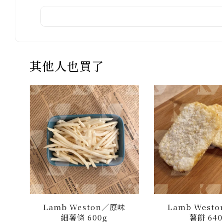
其他人也買了
Lamb Weston／原味
Lamb West
細薯條 600g
薯餅 64