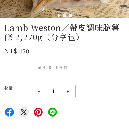
Lamb Weston／帶皮調味脆薯
條 2,270g（分享包）
NT$ 450
總分:
0
-
0
評價
數量
-
+