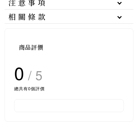
注 意 事 項
相 關 條 款
商品評價
0
/ 5
總共有
0
個評價