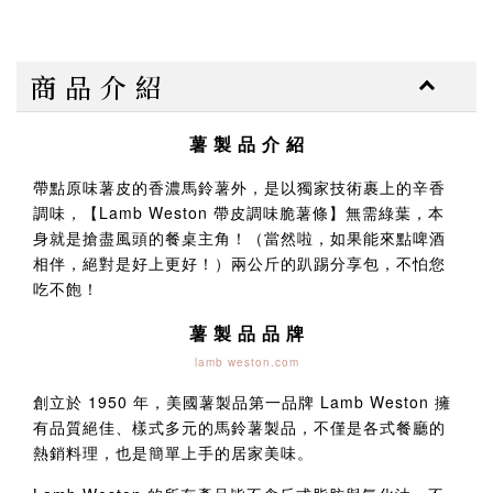
商 品 介 紹
薯 製 品 介 紹
帶點原味薯皮的香濃馬鈴薯外，是以獨家技術裹上的辛香
調味，【Lamb Weston 帶皮調味脆薯條】無需綠葉，本
身就是搶盡風頭的餐桌主角！（當然啦，如果能來點啤酒
相伴，絕對是好上更好！）兩公斤的趴踢分享包，不怕您
吃不飽！
薯 製 品 品 牌
lamb weston.com
創立於 1950 年，美國薯製品第一品牌 Lamb Weston 擁
有品質絕佳、樣式多元的馬鈴薯製品，不僅是各式餐廳的
熱銷料理，也是簡單上手的居家美味。