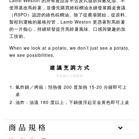
Lamb Weston 的所有產品皆不含反式脂肪與氫化油、不
使用基改馬鈴薯，並優先購買經棕櫚油永續發展圓桌會議
（RSPO）認證的綠色棕櫚油。除了從農場開始，從原料、
製程到運輸的嚴格控管，Lamb Weston 更憑著對馬鈴薯
的一片痴心，持續研發提升馬鈴薯風味、口感與樂趣的加
工技術。
When we look at a potato, we don’t just see a potato,
we see possibilities.
建 議 烹 調 方 式
可依個人口味調整
氣炸鍋／烤箱：預熱後 200 度加熱 15-20 分鐘即可上
桌
油炸：油溫 180 度以上，下鍋後浮起呈金黃色即可上桌
商 品 規 格