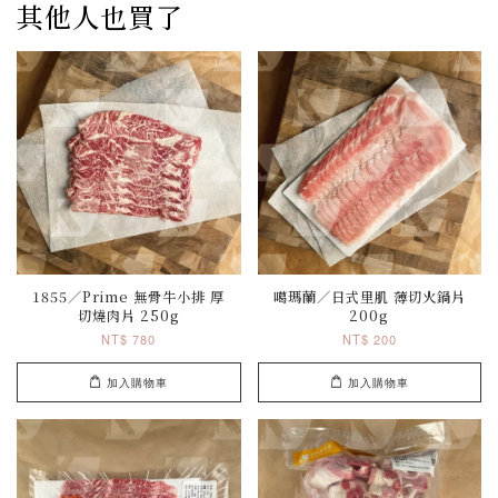
其他人也買了
1855／Prime 無骨牛小排 厚
噶瑪蘭／日式里肌 薄切火鍋片
切燒肉片 250g
200g
NT$ 780
NT$ 200
加入購物車
加入購物車