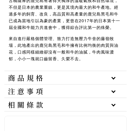
古稱薩摩的鹿兒島有著得天獨厚的溫暖氣候和自然環境，
不但是日本的農業重鎮，更是其境內最大的和牛產地。經
過多年的飼育、改良，高品質和高產量的鹿兒島黑毛和牛
已成為當地引以為豪的產業，更曾在2017年的日本第十一
屆全國和牛能力共進會中，獲得綜合評比第一的殊榮。
來自進行嚴格個體管理、致力打造無壓力牛舍的藤嶺牧
場，此地產出的鹿兒島黑毛和牛擁有比例均衡的肉質與油
花，口感同樣細緻卻沒有一般和牛的油膩，牛肉風味濃
郁，小小一塊就口齒留香、久縈不去。
商 品 規 格
注 意 事 項
相 關 條 款