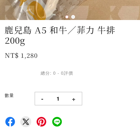
鹿兒島 A5 和牛／菲力 牛排
200g
NT$ 1,280
總分:
0
-
0
評價
數量
-
+