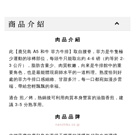
商 品 介 紹
肉 品 介 紹
此【鹿兒島 A5 和牛 菲力牛排】取自腰脊，菲力是牛隻極
少運動的珍稀部位，每頭牛只能取出約 4-6 磅（約等於 2-
3 公斤），脂肪含量少、肉質軟嫩，向來是牛排館中的重
要角色，也是最能體現廚師水平的一道料理。熟度恰到好
處的菲力牛排口感細緻、甘甜多汁，每一口都宛如漫步雲
端，帶給您輕飄飄的幸福。
適合 煎／烤，熱鍋後可利用肉質本身豐富的油脂香煎，建
議 3-5 分熟享用。
肉 品 品 牌
nanchiku.co.jp