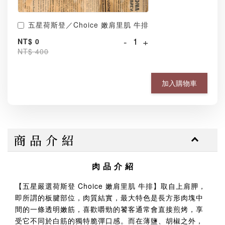
五星荷斯登／Choice 嫩肩里肌 牛排
-
+
NT$ 0
NT$ 400
加入購物車
商 品 介 紹
肉 品 介 紹
【五星嚴選荷斯登 Choice 嫩肩里肌 牛排】取自上肩胛，
即所謂的板腱部位，肉質結實，最大特色是長方形肉塊中
間的一條透明嫩筋，喜歡嚼勁的饕客通常會直接煎烤，享
受它不同於白筋的獨特脆彈口感。而在薄鹽、胡椒之外，