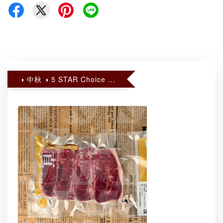
◑ 中秋 ◑ 5 STAR Choice 嫩肩里肌牛排 買二送一