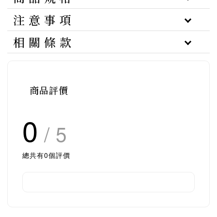
注 意 事 項
相 關 條 款
商品評價
0
/ 5
總共有
0
個評價