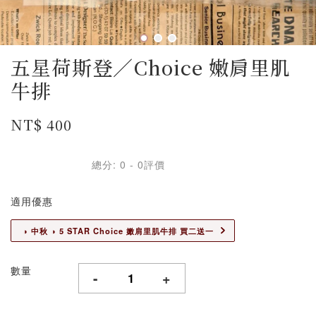
五星荷斯登／Choice 嫩肩里肌
牛排
NT$ 400
總分:
0
-
0
評價
適用優惠
◑ 中秋 ◑ 5 STAR Choice 嫩肩里肌牛排 買二送一
數量
-
+