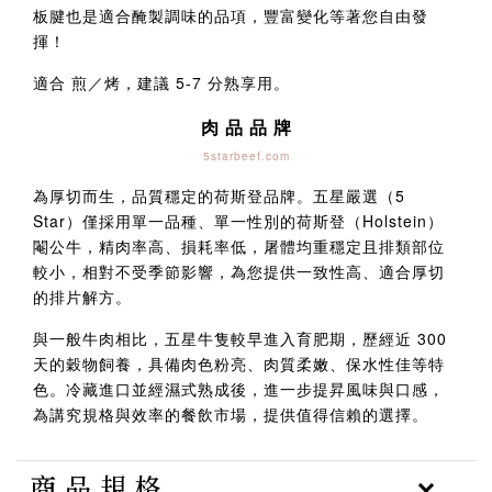
板腱也是適合醃製調味的品項，豐富變化等著您自由發
揮！
適合 煎／烤，建議 5-7 分熟享用。
肉 品 品 牌
5starbeef.com
為厚切而生，品質穩定的荷斯登品牌。五星嚴選（5
Star）僅採用單一品種、單一性別的荷斯登（Holstein）
閹公牛，精肉率高、損耗率低，屠體均重穩定且排類部位
較小，相對不受季節影響，為您提供一致性高、適合厚切
的排片解方。
與一般牛肉相比，五星牛隻較早進入育肥期，歷經近 300
天的穀物飼養，具備肉色粉亮、肉質柔嫩、保水性佳等特
色。冷藏進口並經濕式熟成後，進一步提昇風味與口感，
為講究規格與效率的餐飲市場，提供值得信賴的選擇。
商 品 規 格