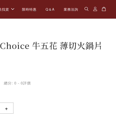
法找貨
限時特惠
Q＆A
業務洽詢
Choice 牛五花 薄切火鍋片
總分:
0
-
0
評價
+