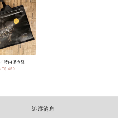
5／時尚保冷袋
NT$ 450
追蹤消息