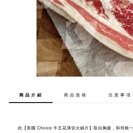
商 品 介 紹
商 品 規 格
注 意 事 項
此【美國 Choice 牛五花薄切火鍋片】取自胸腹，和