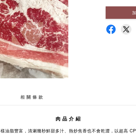
相 關 條 款
肉 品 介 紹
培根一樣油脂豐富，清涮幾秒鮮甜多汁、熱炒焦香也不會乾澀，以超高 C