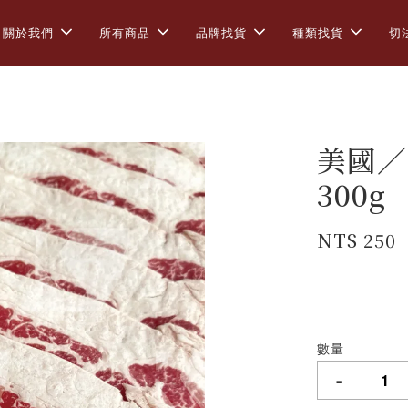
關於我們
所有商品
品牌找貨
種類找貨
切
美國／
300g
NT$ 250
數量
-