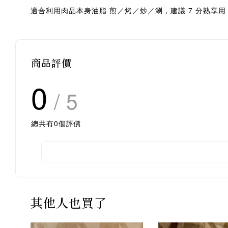
適合利用肉品本身油脂 煎／烤／炒／涮，建議 7 分熟享
商品評價
0
/ 5
總共有
0
個評價
其他人也買了