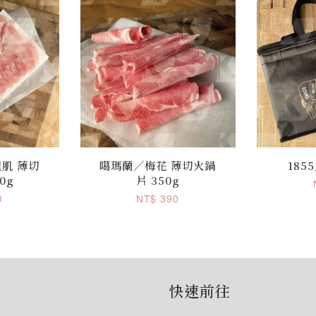
肌 薄切
噶瑪蘭／梅花 薄切火鍋
185
0g
片 350g
0
NT$ 390
快速前往