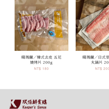
噶瑪蘭／韓式去皮 五花
噶瑪蘭／日式里
燒烤片 200g
火鍋片 20
NT$ 180
NT$ 20