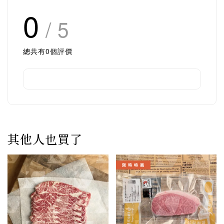
0
/ 5
總共有
0
個評價
其他人也買了
限 時 特 惠