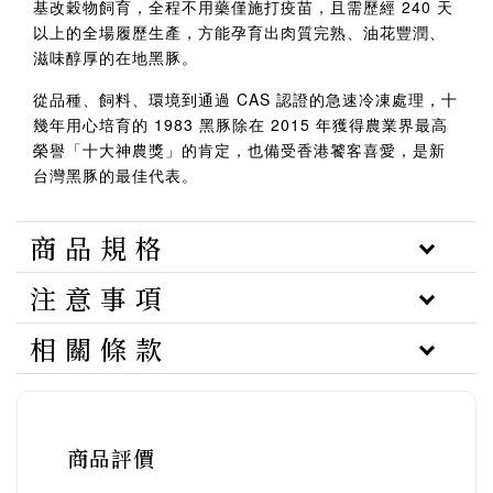
基改穀物飼育，全程不用藥僅施打疫苗，且需歷經 240 天
以上的全場履歷生產，方能孕育出肉質完熟、油花豐潤、
滋味醇厚的在地黑豚。
從品種、飼料、環境到通過 CAS 認證的急速冷凍處理，十
幾年用心培育的 1983 黑豚除在 2015 年獲得農業界最高
榮譽「十大神農獎」的肯定，也備受香港饕客喜愛，是新
台灣黑豚的最佳代表。
商 品 規 格
注 意 事 項
相 關 條 款
商品評價