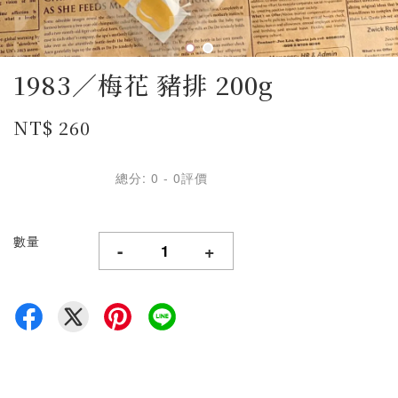
1983／梅花 豬排 200g
NT$ 260
總分:
0
-
0
評價
數量
-
+