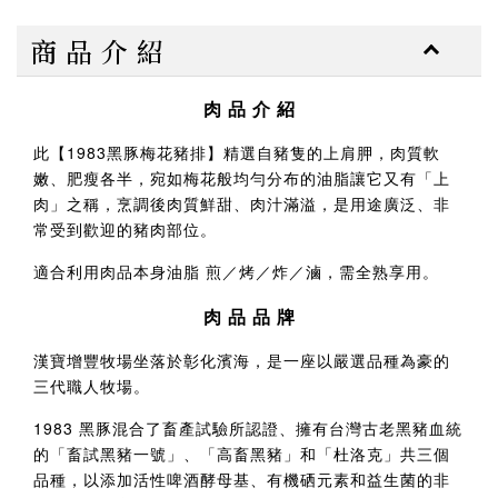
商 品 介 紹
肉 品 介 紹
此【1983黑豚梅花豬排】精選自豬隻的上肩胛，肉質軟
嫩、肥瘦各半，宛如梅花般均勻分布的油脂讓它又有「上
肉」之稱，烹調後肉質鮮甜、肉汁滿溢，是用途廣泛、非
常受到歡迎的豬肉部位。
適合利用肉品本身油脂 煎／烤／炸／滷，需全熟享用。
肉 品 品 牌
漢寶增豐牧場坐落於彰化濱海，是一座以嚴選品種為豪的
三代職人牧場。
1983 黑豚混合了畜產試驗所認證、擁有台灣古老黑豬血統
的「畜試黑豬一號」、「高畜黑豬」和「杜洛克」共三個
品種，以添加活性啤酒酵母基、有機硒元素和益生菌的非