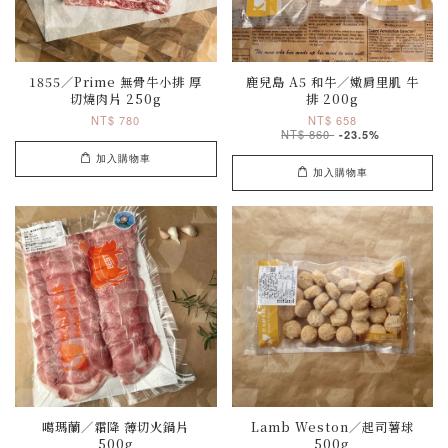
1855／Prime 無骨牛小排 厚
鹿兒島 A5 和牛／嫩肩里肌 牛
切燒肉片 250g
排 200g
NT$ 780
NT$ 658
NT$ 860
-23.5%
加入購物車
加入購物車
噶瑪蘭／霜降 薄切火鍋片
Lamb Weston／起司薯球
500g
500g