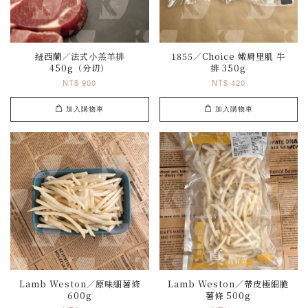
紐西蘭／法式小羔羊排
1855／Choice 嫩肩里肌 牛
450g（分切）
排 350g
NT$ 900
NT$ 420
加入購物車
加入購物車
Lamb Weston／原味細薯條
Lamb Weston／帶皮極細脆
600g
薯條 500g