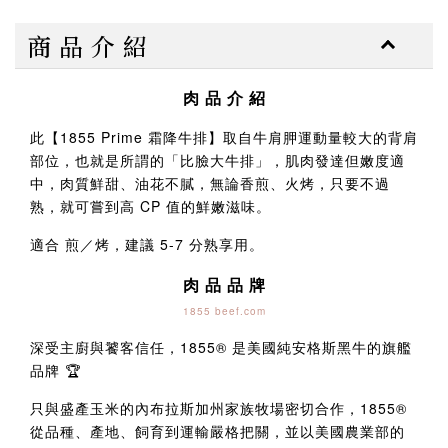
商 品 介 紹
肉 品 介 紹
此【1855 Prime 霜降牛排】取自牛肩胛運動量較大的背肩
部位，也就是所謂的「比臉大牛排」，肌肉發達但嫩度適
中，肉質鮮甜、油花不膩，無論香煎、火烤，只要不過
熟，就可嘗到高 CP 值的鮮嫩滋味。
適合 煎／烤，建議 5-7 分熟享用。
肉 品 品 牌
1855 beef.com
深受主廚與饕客信任，1855® 是美國純安格斯黑牛的旗艦
品牌 🏆
只與盛產玉米的內布拉斯加州家族牧場密切合作，1855®
從品種、產地、飼育到運輸嚴格把關，並以美國農業部的