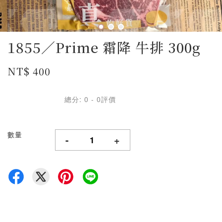
1855／Prime 霜降 牛排 300g
NT$ 400
總分:
0
-
0
評價
數量
-
+