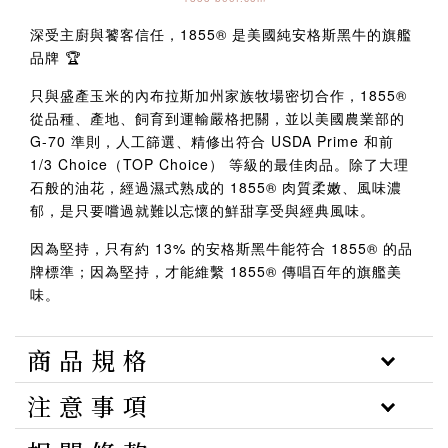
深受主廚與饕客信任，1855® 是美國純安格斯黑牛的旗艦
品牌 🏆
只與盛產玉米的內布拉斯加州家族牧場密切合作，1855®
從品種、產地、飼育到運輸嚴格把關，並以美國農業部的
G-70 準則，人工篩選、精修出符合 USDA Prime 和前
1/3 Choice（TOP Choice） 等級的最佳肉品。除了大理
石般的油花，經過濕式熟成的 1855® 肉質柔嫩、風味濃
郁，是只要嚐過就難以忘懷的鮮甜享受與經典風味。
因為堅持，只有約 13% 的安格斯黑牛能符合 1855® 的品
牌標準；因為堅持，才能維繫 1855® 傳唱百年的旗艦美
味。
商 品 規 格
注 意 事 項