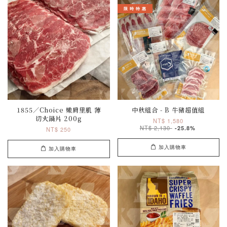
限 時 特 惠
1855／Choice 嫩肩里肌 薄
中秋組合 - B 牛豬超值組
切火鍋片 200g
NT$ 1,580
NT$ 2,130
-25.8%
NT$ 250
加入購物車
加入購物車