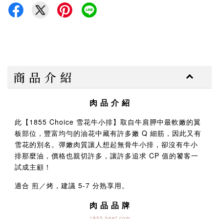
商 品 介 紹
肉 品 介 紹
此【1855 Choice 雪花牛小排】取自牛肩胛中最軟嫩的翼
板部位，豐富均勻的油花中藏有許多嫩 Q 細筋，因此又有
雪花的別名。彈嫩肉質讓人想起無骨牛小排，卻沒有牛小
排那麼油，價格也親切許多，讓許多追求 CP 值的饕客一
試成主顧！
適合 煎／烤，建議 5-7 分熟享用。
肉 品 品 牌
1855 beef.com