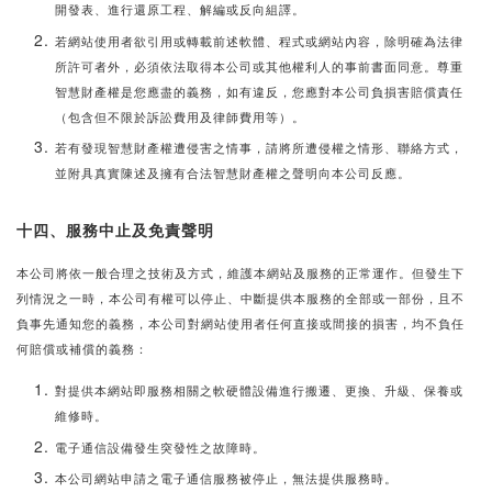
開發表、進行還原工程、解編或反向組譯。
若網站使用者欲引用或轉載前述軟體、程式或網站內容，除明確為法律
所許可者外，必須依法取得本公司或其他權利人的事前書面同意。尊重
智慧財產權是您應盡的義務，如有違反，您應對本公司負損害賠償責任
（包含但不限於訴訟費用及律師費用等）。
若有發現智慧財產權遭侵害之情事，請將所遭侵權之情形、聯絡方式，
並附具真實陳述及擁有合法智慧財產權之聲明向本公司反應。
十四、服務中止及免責聲明
本公司將依一般合理之技術及方式，維護本網站及服務的正常運作。但發生下
列情況之一時，本公司有權可以停止、中斷提供本服務的全部或一部份，且不
負事先通知您的義務，本公司對網站使用者任何直接或間接的損害，均不負任
何賠償或補償的義務：
對提供本網站即服務相關之軟硬體設備進行搬遷、更換、升級、保養或
維修時。
電子通信設備發生突發性之故障時。
本公司網站申請之電子通信服務被停止，無法提供服務時。