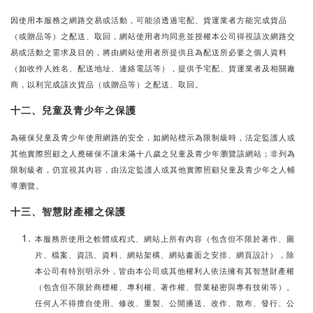
因使用本服務之網路交易或活動，可能須透過宅配、貨運業者方能完成貨品
（或贈品等）之配送、取回，網站使用者均同意並授權本公司得視該次網路交
易或活動之需求及目的，將由網站使用者所提供且為配送所必要之個人資料
（如收件人姓名、配送地址、連絡電話等），提供予宅配、貨運業者及相關廠
商，以利完成該次貨品（或贈品等）之配送、取回。
十二、兒童及青少年之保護
為確保兒童及青少年使用網路的安全，如網站標示為限制級時，法定監護人或
其他實際照顧之人應確保不讓未滿十八歲之兒童及青少年瀏覽該網站；非列為
限制級者，仍宜視其內容，由法定監護人或其他實際照顧兒童及青少年之人輔
導瀏覽。
十三、智慧財產權之保護
本服務所使用之軟體或程式、網站上所有內容（包含但不限於著作、圖
片、檔案、資訊、資料、網站架構、網站畫面之安排、網頁設計），除
本公司有特別明示外，皆由本公司或其他權利人依法擁有其智慧財產權
（包含但不限於商標權、專利權、著作權、營業秘密與專有技術等）。
任何人不得擅自使用、修改、重製、公開播送、改作、散布、發行、公