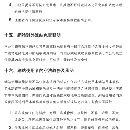
由於天災等不可抗力之因素，或其他不可歸責於本公司之事由致使本網
站無法提供服務時。
使用者有任何違反政府法令或本服務條款的情形時。
十五、網站對外連結免責聲明
本公司僅確保本網站及其所屬電腦系統具有一般可合理期待之安全性，但經由
本網站連結之外部網站或網頁內容，均由該網站或網頁廠商提供，本公司無法
保證其內容或資訊之正確性、可信度、即時性及安全性。
十六、網站使用者的守法義務及承諾
網站使用者承諾絕不為任何非法目的或以任何非法方式使用本網站及本服務，
並承諾遵守中華民國相關法規及一切使用網際網路之國際慣例。網站使用者若
非中華民國國民，亦應同意遵守所屬國家或地域之相關法規。網站使用者同意
並保證不得利用本服務從事侵害他人權益或違法之行為，包含但不限於：
公布或傳送任何誹謗、侮辱、具威脅性、攻擊性、不雅、猥褻、不實、
違反公共秩序或善良風俗或其他不法之文字、圖片或任何形式的檔案。
侵害或毀損富統食品或他人名譽、隱私權、營業秘密、商標權、著作