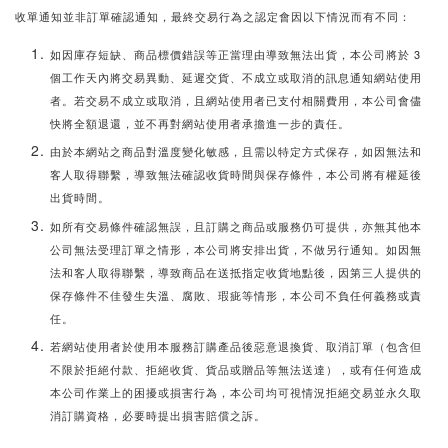
收單通知並非訂單確認通知
，最終交易行為之認定會因以下情況而有不同：
如因庫存短缺、商品標價錯誤等正當理由導致無法出貨，本公司將於 3
個工作天內將交易異動、延遲交貨、不成立或取消的訊息通知網站使用
者。若交易不成立或取消，且網站使用者已支付相關費用，本公司會儘
快將全額退還，並不再對網站使用者承擔進一步的責任。
由於本網站之商品對溫度變化敏感，且需以特定方式保存，如因無法和
客人取得聯繫，導致無法確認收貨時間與保存條件，本公司將有權延後
出貨時間。
如所有交易條件確認無誤，且訂購之商品或服務仍可提供，亦無其他本
公司無法受理訂單之情形，本公司將安排出貨，不做另行通知。如因
無
法和客人取得聯繫，導致商品在送抵指定收貨地點後，
因第三人提供的
保存條件不佳發生失溫、腐敗、瑕疵等情形
，本公司不負任何義務或責
任。
若網站使用者於使用本服務訂購產品後惡意退換貨、取消訂單（包含但
不限於拒絕付款、拒絕收貨、貨品或贈品等無法送達），或有任何造成
本公司作業上的困擾或損害行為，本公司均可視情況拒絕交易並永久取
消訂購資格，必要時提出損害賠償之訴。