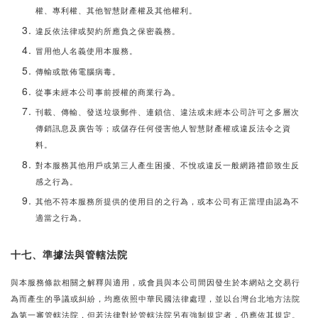
權、專利權、其他智慧財產權及其他權利。
違反依法律或契約所應負之保密義務。
冒用他人名義使用本服務。
傳輸或散佈電腦病毒。
從事未經本公司事前授權的商業行為。
刊載、傳輸、發送垃圾郵件、連鎖信、違法或未經本公司許可之多層次
傳銷訊息及廣告等；或儲存任何侵害他人智慧財產權或違反法令之資
料。
對本服務其他用戶或第三人產生困擾、不悅或違反一般網路禮節致生反
感之行為。
其他不符本服務所提供的使用目的之行為，或本公司有正當理由認為不
適當之行為。
十七、準據法與管轄法院
與本服務條款相關之解釋與適用，或會員與本公司間因發生於本網站之交易行
為而產生的爭議或糾紛，均應依照中華民國法律處理，並以台灣台北地方法院
為第一審管轄法院，但若法律對於管轄法院另有強制規定者，仍應依其規定。