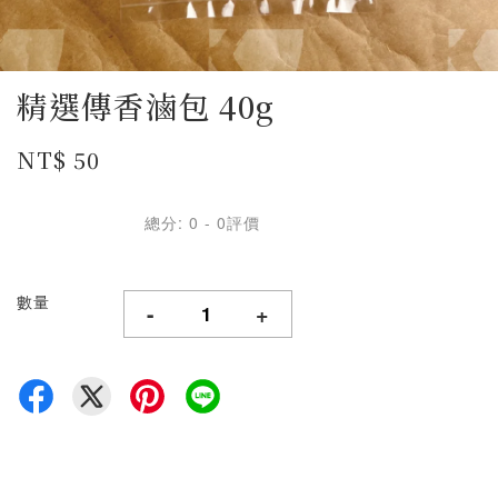
精選傳香滷包 40g
NT$ 50
總分:
0
-
0
評價
數量
-
+