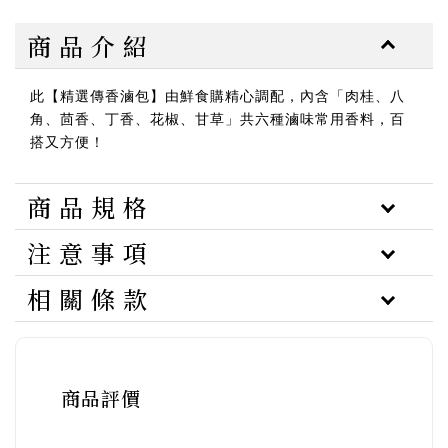
商 品 介 紹
此【精選傳香滷包】由鮮食購精心調配，內含「肉桂、八
角、茴香、丁香、花椒、甘草」共六種滷味常用香料，百
搭又方便！
商 品 規 格
注 意 事 項
相 關 條 款
商品評價