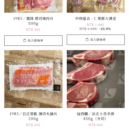
1983／霜降 厚切燒肉片
中秋組合 - C 黑豚大滿足
500g
NT$ 1,480
NT$ 1,945
-23.9%
NT$ 300
加入購物車
加入購物車
1983／日式里肌 薄切火鍋片
紐西蘭／法式小羔羊排
200g
450g（分切）
NT$ 200
NT$ 900