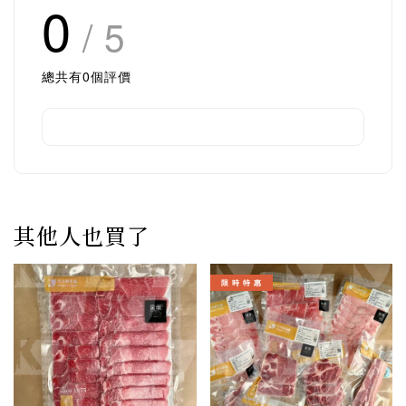
0
/ 5
總共有
0
個評價
其他人也買了
限 時 特 惠