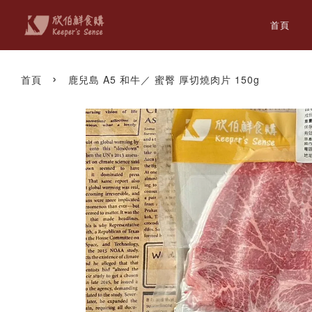
首頁
›
首頁
鹿兒島 A5 和牛／ 蜜臀 厚切燒肉片 150g