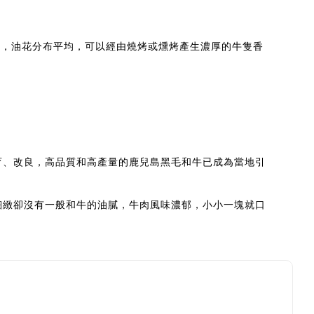
軟，油花分布平均，可以經由燒烤或燻烤產生濃厚的牛隻香
育、改良，高品質和高產量的鹿兒島黑毛和牛已成為當地引
細緻卻沒有一般和牛的油膩，牛肉風味濃郁，小小一塊就口