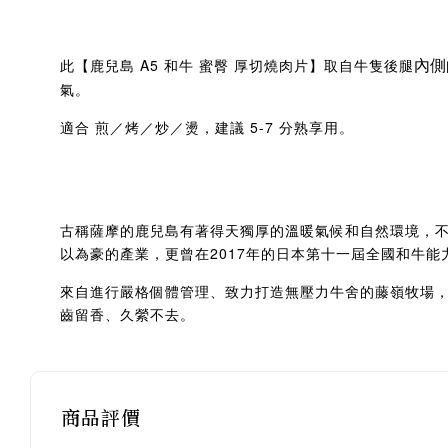
內側
此【鹿兒島 A5 和牛 蜜臀 厚切燒肉片】取自牛隻後腿
氣。
適合 煎／烤／炒／燙，建議 5-7 分熟享用。
古稱薩摩的鹿兒島有著得天獨厚的溫暖氣候和自然環境，
以為豪的產業，更曾在2017年的日本第十一屆全國和牛
來自進行嚴格個體管理、致力打造無壓力牛舍的藤嶺牧場
齒留香、久縈不去。
商品評價