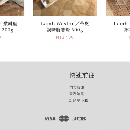
ce 嫩肩里
Lamb Weston／帶皮
Lamb
200g
調味脆薯條 600g
細
0
NT$ 130
快速前往
門市資訊
業務洽詢
訂購單下載
Visa
Master
JCB