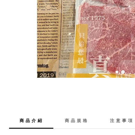
商 品 介 紹
商 品 規 格
注 意 事 項