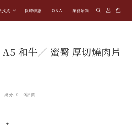
法找貨
限時特惠
Q＆A
業務洽詢
 A5 和牛／ 蜜臀 厚切燒肉片
總分:
0
-
0
評價
+