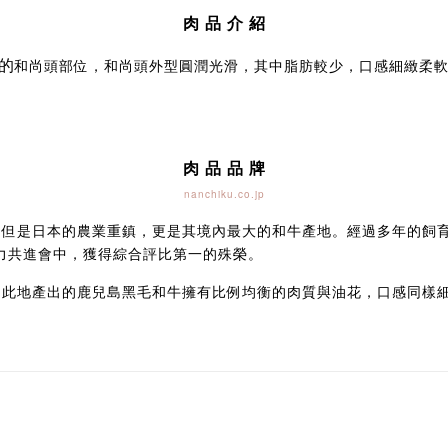
肉 品 介 紹
的
和尚頭部位，和尚頭外型圓潤光滑，其中脂肪較少，口感細緻柔
肉 品 品 牌
nanchiku.co.jp
不但是日本的農業重鎮，更是其境內最大的和牛產地。經過多年的飼
能力共進會中，獲得綜合評比第一的殊榮。
，此地產出的鹿兒島黑毛和牛擁有比例均衡的肉質與油花，口感同樣